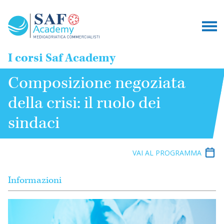
I corsi Saf Academy
Composizione negoziata
della crisi: il ruolo dei
sindaci
VAI AL PROGRAMMA
Informazioni