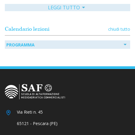
LEGGI TUTTO
LUCIANO DE ANGELIS
Dottore Commercialista, Revisore Legale, Componente
Comitato Scientifico SAF Medioadriatica Commercialisti
Calendario lezioni
chiudi tutto
PROGRAMMA
Via Rieti n. 45
65121 - Pescara (PE)