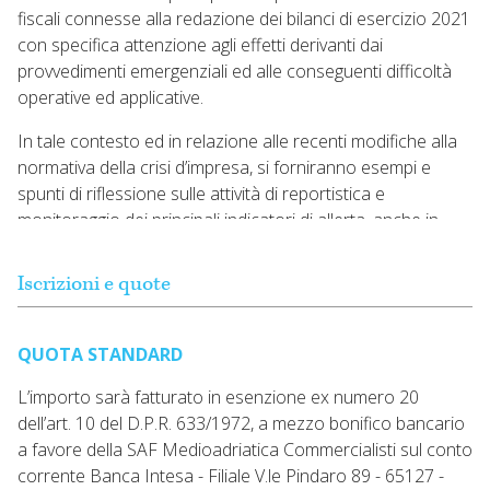
fiscali connesse alla redazione dei bilanci di esercizio 2021
con specifica attenzione agli effetti derivanti dai
provvedimenti emergenziali ed alle conseguenti difficoltà
operative ed applicative.
In tale contesto ed in relazione alle recenti modifiche alla
normativa della crisi d’impresa, si forniranno esempi e
spunti di riflessione sulle attività di reportistica e
monitoraggio dei principali indicatori di allerta, anche in
considerazione delle recenti istruzioni ministeriali di verifica
dei requisiti per l’accesso alla composizione negoziata,
Iscrizioni e quote
nonché una panoramica esaustiva degli attuali tax bonus e
provvedimenti agevolativi di natura fiscale.
QUOTA STANDARD
Infine, si presenterà una panoramica delle vigenti
disposizioni in tema di convocazione e deliberazione delle
L’importo sarà fatturato in esenzione ex numero 20
Assemblee Societarie e delle riunioni degli organi di
dell’art. 10 del D.P.R. 633/1972, a mezzo bonifico bancario
controllo in modalità virtuale.
a favore della SAF Medioadriatica Commercialisti sul conto
corrente Banca Intesa - Filiale V.le Pindaro 89 - 65127 -