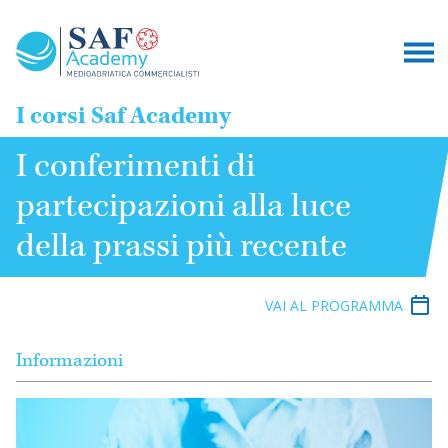
I corsi Saf Academy
I conferimenti di
partecipazioni alla luce
della prassi più recente
VAI AL PROGRAMMA
Informazioni